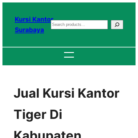
Lewati
ke
Kursi Kantor
S
konten
Surabaya
e
a
r
c
h
Jual Kursi Kantor
Tiger Di
Kabupaten