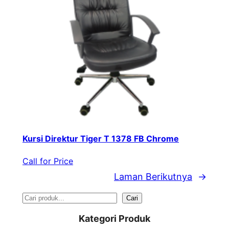
Kursi Direktur Tiger T 1378 FB Chrome
Call for Price
Laman Berikutnya
→
S
Cari
e
Kategori Produk