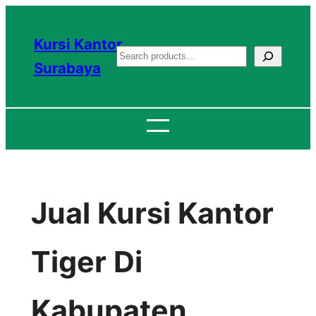
Lewati
ke
Kursi Kantor
S
konten
Surabaya
e
a
r
c
h
Jual Kursi Kantor
Tiger Di
Kabupaten