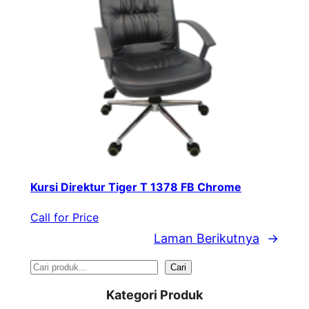
Kursi Direktur Tiger T 1378 FB Chrome
Call for Price
Laman Berikutnya
→
S
Cari
e
Kategori Produk