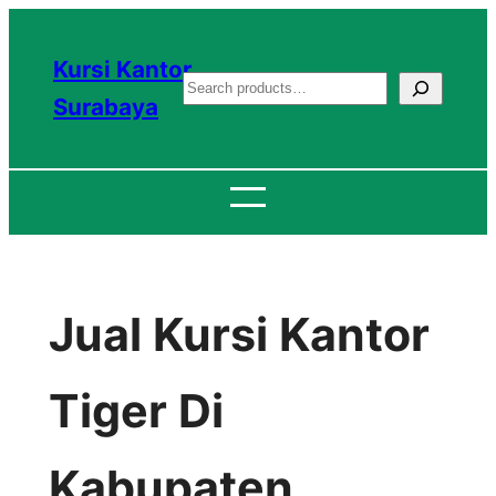
Lewati
ke
Kursi Kantor
S
konten
Surabaya
e
a
r
c
h
Jual Kursi Kantor
Tiger Di
Kabupaten