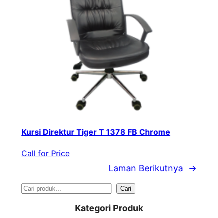
Kursi Direktur Tiger T 1378 FB Chrome
Call for Price
Laman Berikutnya
→
S
Cari
e
Kategori Produk