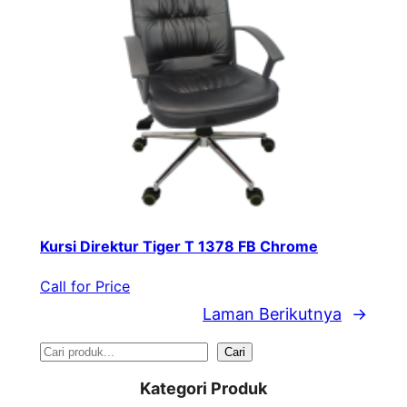
Kursi Direktur Tiger T 1378 FB Chrome
Call for Price
Laman Berikutnya
→
S
Cari
e
Kategori Produk