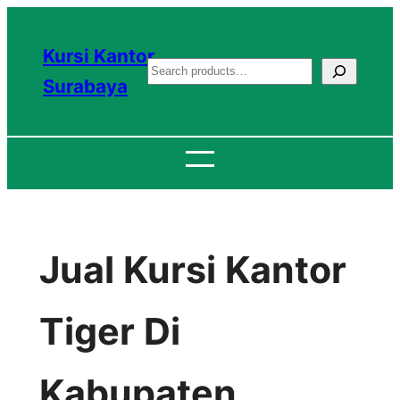
Lewati
ke
Kursi Kantor
S
konten
Surabaya
e
a
r
c
h
Jual Kursi Kantor
Tiger Di
Kabupaten