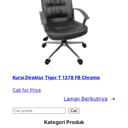
Kursi Direktur Tiger T 1378 FB Chrome
Call for Price
Laman Berikutnya
→
S
Cari
e
Kategori Produk