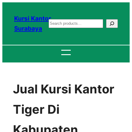
Lewati
ke
Kursi Kantor
S
konten
Surabaya
e
a
r
c
h
Jual Kursi Kantor
Tiger Di
Kabupaten