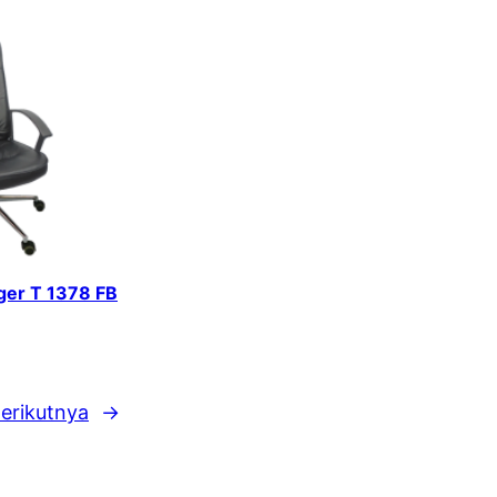
iger T 1378 FB
erikutnya
→