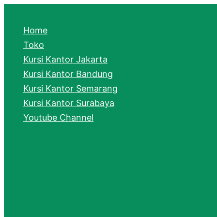
e
a
Home
r
Toko
Kursi Kantor Jakarta
c
Kursi Kantor Bandung
h
Kursi Kantor Semarang
Kursi Kantor Surabaya
Youtube Channel