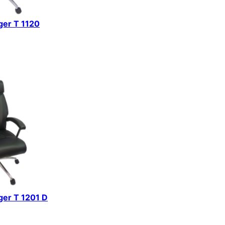
iger T 1120
iger T 1201 D