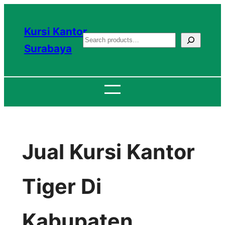
Lewati
ke
Kursi Kantor
S
konten
Surabaya
e
a
r
c
h
Jual Kursi Kantor
Tiger Di
Kabupaten