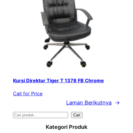
Kursi Direktur Tiger T 1378 FB Chrome
Call for Price
Laman Berikutnya
→
S
Cari
e
Kategori Produk