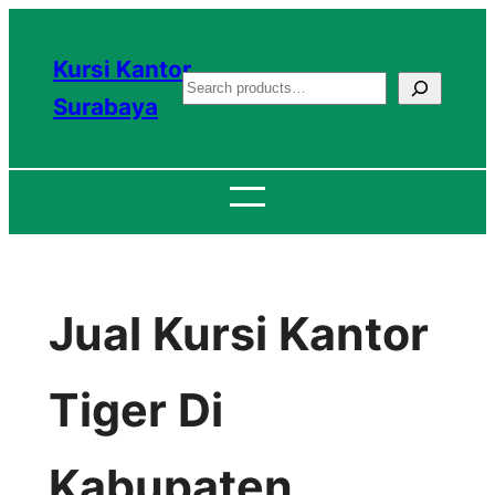
Lewati
ke
Kursi Kantor
S
konten
Surabaya
e
a
r
c
h
Jual Kursi Kantor
Tiger Di
Kabupaten