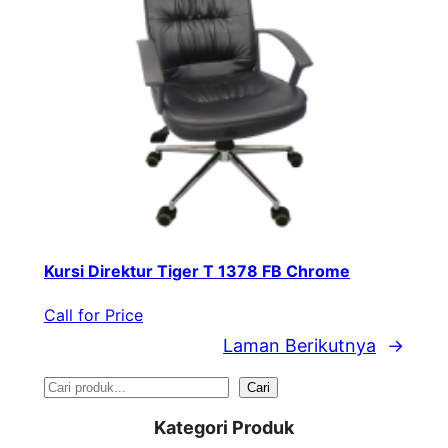
Kursi Direktur Tiger T 1378 FB Chrome
Call for Price
Laman Berikutnya
→
S
Cari
e
Kategori Produk