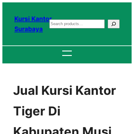
Lewati
ke
Kursi Kantor
S
konten
Surabaya
e
a
r
c
h
Jual Kursi Kantor
Tiger Di
Kabupaten Musi