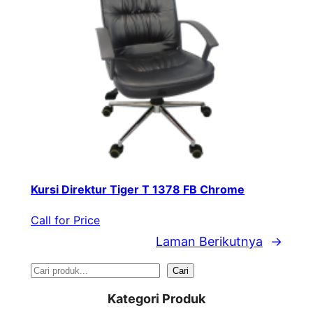
Kursi Direktur Tiger T 1378 FB Chrome
Call for Price
Laman Berikutnya
→
S
Cari
e
Kategori Produk