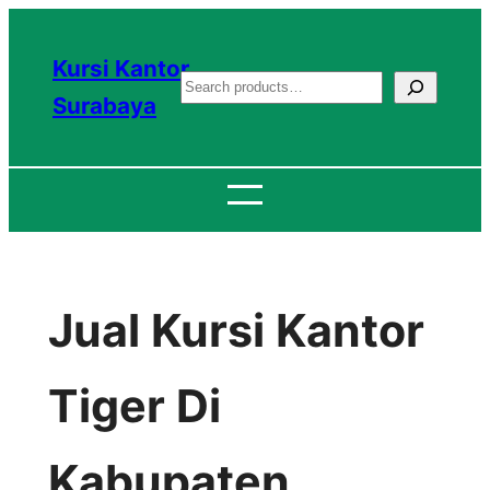
Lewati
ke
Kursi Kantor
S
konten
Surabaya
e
a
r
c
h
Jual Kursi Kantor
Tiger Di
Kabupaten