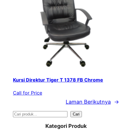
Kursi Direktur Tiger T 1378 FB Chrome
Call for Price
Laman Berikutnya
→
S
Cari
e
Kategori Produk