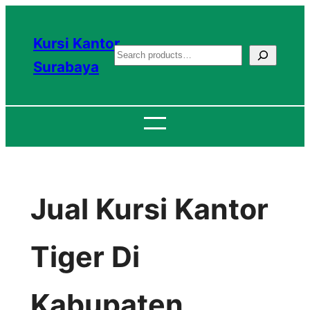
Lewati
ke
Kursi Kantor
S
konten
Surabaya
e
a
r
c
h
Jual Kursi Kantor
Tiger Di
Kabupaten