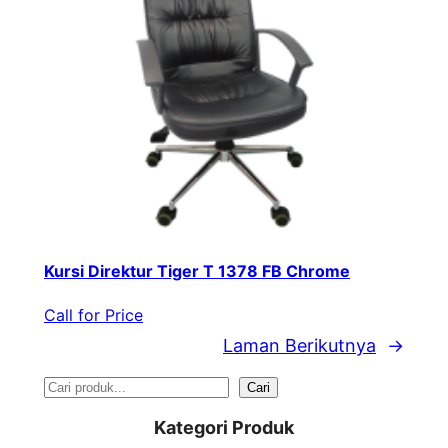
Kursi Direktur Tiger T 1378 FB Chrome
Call for Price
Laman Berikutnya
→
S
Cari
e
Kategori Produk