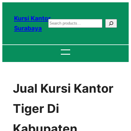
Lewati
ke
Kursi Kantor
S
konten
Surabaya
e
a
r
c
h
Jual Kursi Kantor
Tiger Di
Kabupaten