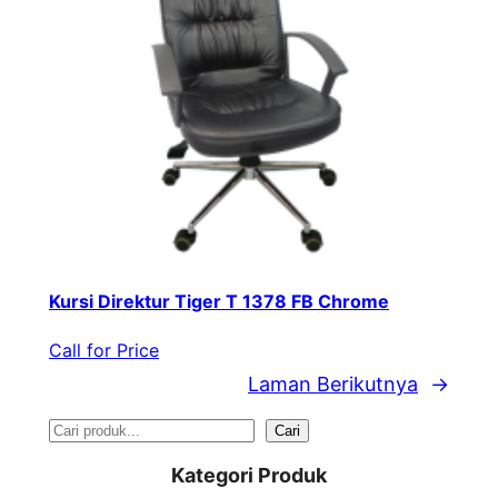
Kursi Direktur Tiger T 1378 FB Chrome
Call for Price
Laman Berikutnya
→
S
Cari
e
Kategori Produk