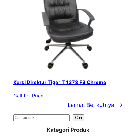
Kursi Direktur Tiger T 1378 FB Chrome
Call for Price
Laman Berikutnya
→
S
Cari
e
Kategori Produk