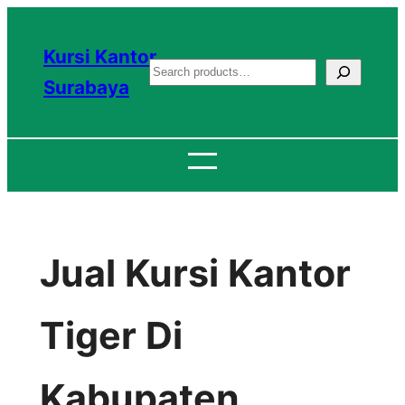
Lewati
ke
Kursi Kantor
S
konten
Surabaya
e
a
r
c
h
Jual Kursi Kantor
Tiger Di
Kabupaten