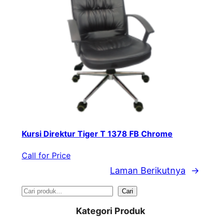
Kursi Direktur Tiger T 1378 FB Chrome
Call for Price
Laman Berikutnya
→
S
Cari
e
Kategori Produk