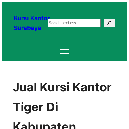
Lewati
ke
Kursi Kantor
S
konten
Surabaya
e
a
r
c
h
Jual Kursi Kantor
Tiger Di
Kabupaten