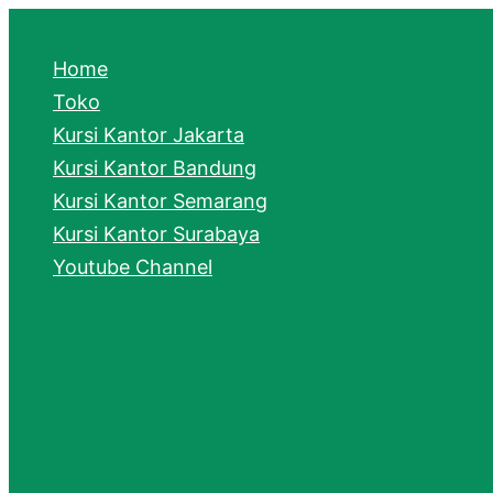
e
a
Home
r
Toko
Kursi Kantor Jakarta
c
Kursi Kantor Bandung
h
Kursi Kantor Semarang
Kursi Kantor Surabaya
Youtube Channel