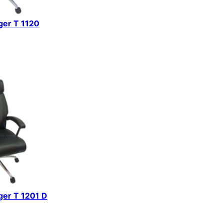
iger T 1120
iger T 1201 D