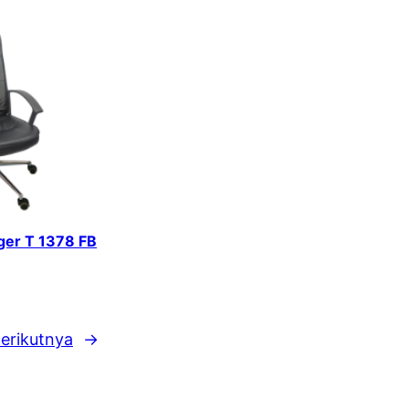
iger T 1378 FB
erikutnya
→