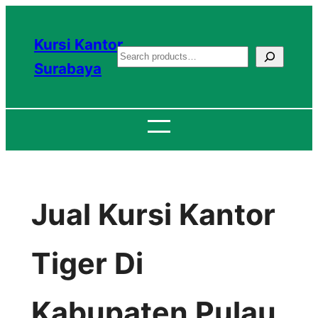
Lewati
ke
Kursi Kantor
S
konten
Surabaya
e
a
r
c
h
Jual Kursi Kantor
Tiger Di
Kabupaten Pulau