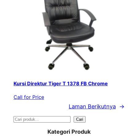
Kursi Direktur Tiger T 1378 FB Chrome
Call for Price
Laman Berikutnya
→
S
Cari
e
Kategori Produk