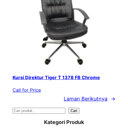
Kursi Direktur Tiger T 1378 FB Chrome
Call for Price
Laman Berikutnya
→
S
Cari
e
Kategori Produk