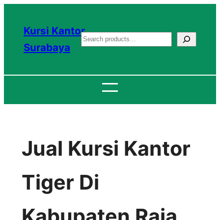
Lewati
ke
Kursi Kantor
S
konten
Surabaya
e
a
r
c
h
Jual Kursi Kantor
Tiger Di
Kabupaten Raja