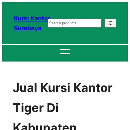
Lewati
ke
Kursi Kantor
S
konten
Surabaya
e
a
r
c
h
Jual Kursi Kantor
Tiger Di
Kabupaten