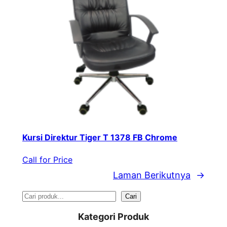
Kursi Direktur Tiger T 1378 FB Chrome
Call for Price
Laman Berikutnya
→
S
Cari
e
Kategori Produk