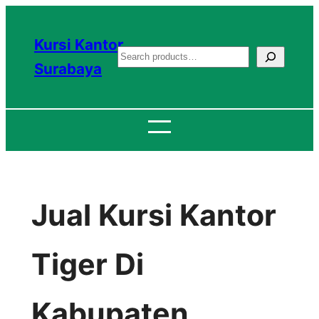
Lewati
ke
Kursi Kantor
S
konten
Surabaya
e
a
r
c
h
Jual Kursi Kantor
Tiger Di
Kabupaten