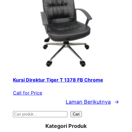
Kursi Direktur Tiger T 1378 FB Chrome
Call for Price
Laman Berikutnya
→
S
Cari
e
Kategori Produk