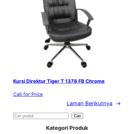
Kursi Direktur Tiger T 1378 FB Chrome
Call for Price
Laman Berikutnya
→
S
Cari
e
Kategori Produk