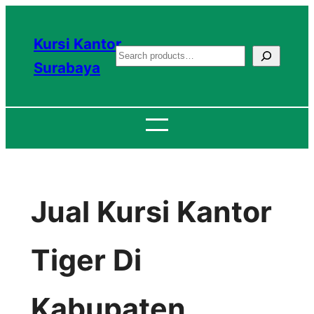
Lewati
ke
Kursi Kantor
S
konten
Surabaya
e
a
r
c
h
Jual Kursi Kantor
Tiger Di
Kabupaten