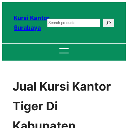
Lewati
ke
Kursi Kantor
S
konten
Surabaya
e
a
r
c
h
Jual Kursi Kantor
Tiger Di
Kabupaten