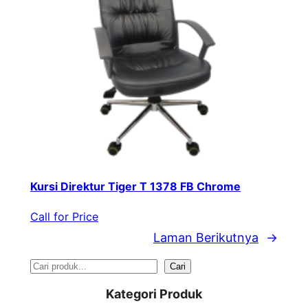
Kursi Direktur Tiger T 1378 FB Chrome
Call for Price
Laman Berikutnya
→
S
Cari
e
Kategori Produk