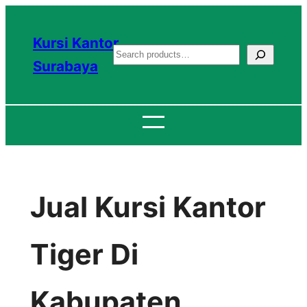
Lewati
ke
Kursi Kantor
S
konten
Surabaya
e
a
r
c
h
Jual Kursi Kantor
Tiger Di
Kabupaten