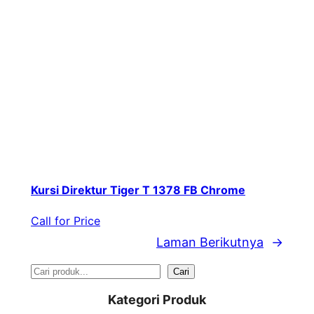
Kursi Direktur Tiger T 1378 FB Chrome
Call for Price
Laman Berikutnya
→
S
Cari
e
Kategori Produk