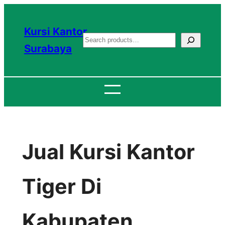
Lewati
ke
Kursi Kantor
S
konten
Surabaya
e
a
r
c
h
Jual Kursi Kantor
Tiger Di
Kabupaten