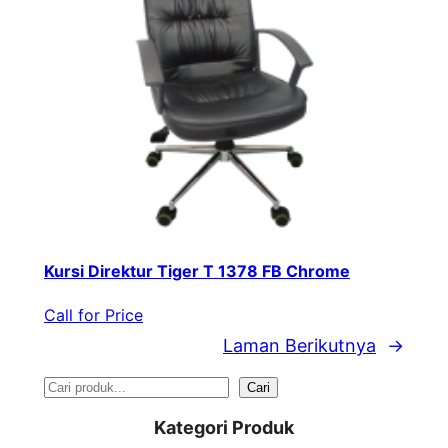
Kursi Direktur Tiger T 1378 FB Chrome
Call for Price
Laman Berikutnya
→
S
Cari
e
Kategori Produk