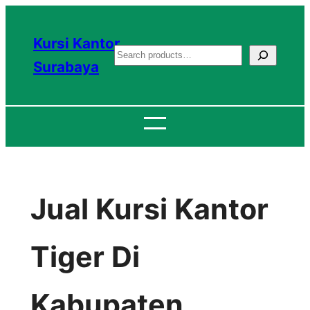
Lewati
ke
Kursi Kantor
S
konten
Surabaya
e
a
r
c
h
Jual Kursi Kantor
Tiger Di
Kabupaten