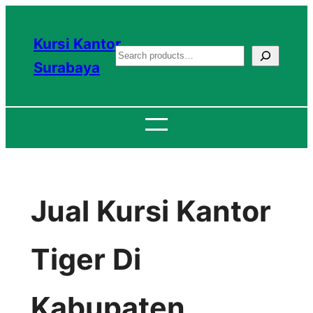
Lewati
ke
Kursi Kantor
S
konten
Surabaya
e
a
r
c
h
Jual Kursi Kantor
Tiger Di
Kabupaten