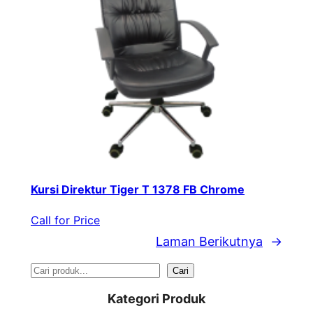
Kursi Direktur Tiger T 1378 FB Chrome
Call for Price
Laman Berikutnya
→
S
Cari
e
Kategori Produk