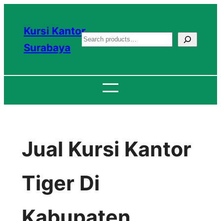
Lewati
ke
Kursi Kantor
S
konten
Surabaya
e
a
r
c
h
Jual Kursi Kantor
Tiger Di
Kabupaten