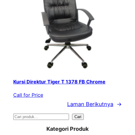
Kursi Direktur Tiger T 1378 FB Chrome
Call for Price
Laman Berikutnya
→
S
Cari
e
Kategori Produk