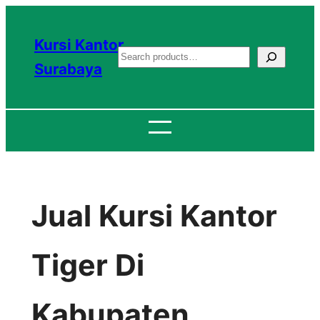
Lewati
ke
Kursi Kantor
S
konten
Surabaya
e
a
r
c
h
Jual Kursi Kantor
Tiger Di
Kabupaten