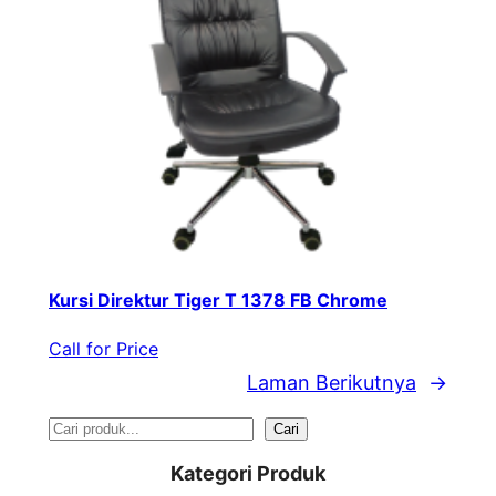
Kursi Direktur Tiger T 1378 FB Chrome
Call for Price
Laman Berikutnya
→
S
Cari
e
Kategori Produk