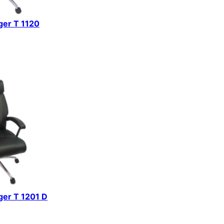
iger T 1120
iger T 1201 D