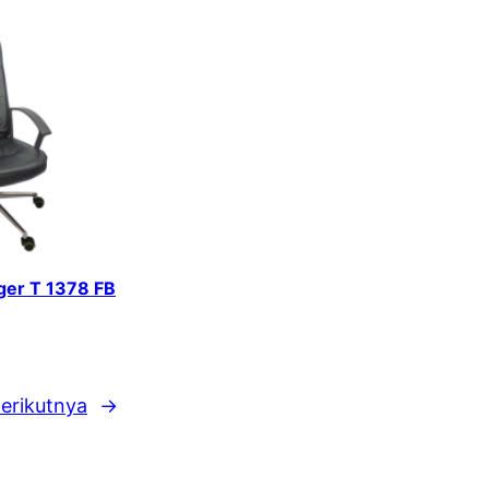
iger T 1378 FB
erikutnya
→