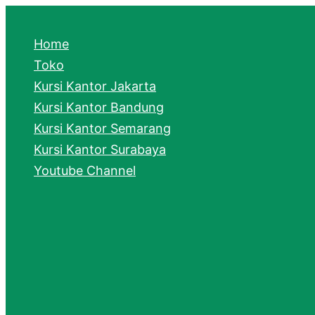
e
a
Home
r
Toko
Kursi Kantor Jakarta
c
Kursi Kantor Bandung
h
Kursi Kantor Semarang
Kursi Kantor Surabaya
Youtube Channel