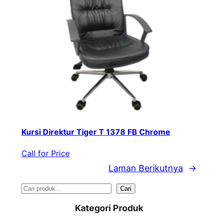
Kursi Direktur Tiger T 1378 FB Chrome
Call for Price
Laman Berikutnya
→
S
Cari
e
Kategori Produk