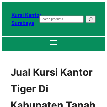
Lewati
ke
Kursi Kantor
S
konten
Surabaya
e
a
r
c
h
Jual Kursi Kantor
Tiger Di
Kabupaten Tanah