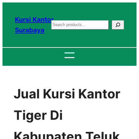
Lewati
ke
Kursi Kantor
S
konten
Surabaya
e
a
r
c
h
Jual Kursi Kantor
Tiger Di
Kabupaten Teluk