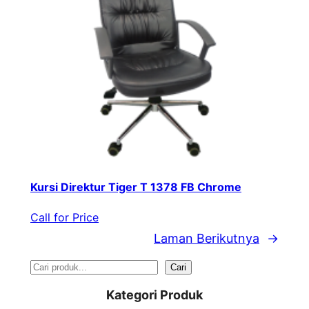
Kursi Direktur Tiger T 1378 FB Chrome
Call for Price
Laman Berikutnya
→
S
Cari
e
Kategori Produk