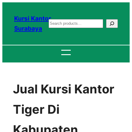
Lewati
ke
Kursi Kantor
S
konten
Surabaya
e
a
r
c
h
Jual Kursi Kantor
Tiger Di
Kabupaten