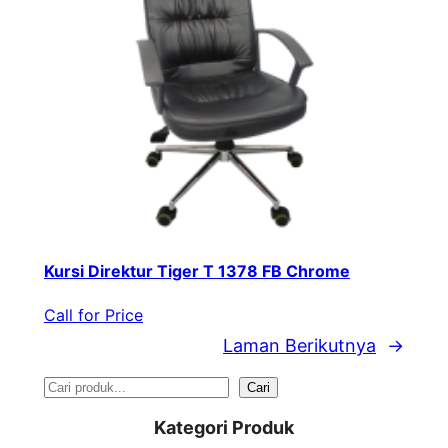
Kursi Direktur Tiger T 1378 FB Chrome
Call for Price
Laman Berikutnya
→
S
Cari
e
Kategori Produk