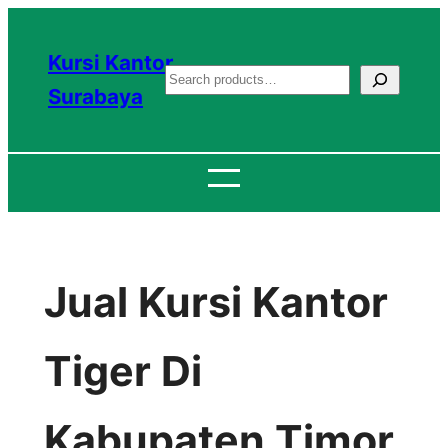
Lewati
ke
Kursi Kantor
S
konten
Surabaya
e
a
r
c
h
Jual Kursi Kantor
Tiger Di
Kabupaten Timor