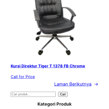
Kursi Direktur Tiger T 1378 FB Chrome
Call for Price
Laman Berikutnya
→
S
Cari
e
Kategori Produk