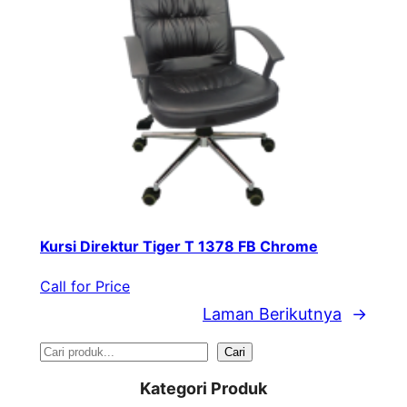
Kursi Direktur Tiger T 1378 FB Chrome
Call for Price
Laman Berikutnya
→
S
Cari
e
Kategori Produk