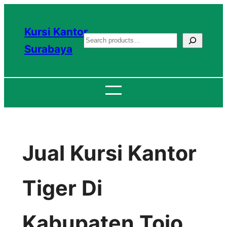
Lewati
ke
Kursi Kantor
S
konten
Surabaya
e
a
r
c
h
Jual Kursi Kantor
Tiger Di
Kabupaten Tojo