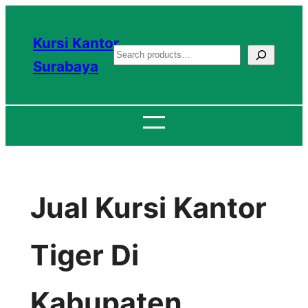
Lewati
ke
Kursi Kantor
S
konten
Surabaya
e
a
r
c
h
Jual Kursi Kantor
Tiger Di
Kabupaten