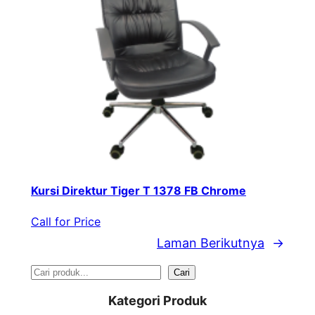
Kursi Direktur Tiger T 1378 FB Chrome
Call for Price
Laman Berikutnya
→
S
Cari
e
Kategori Produk