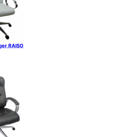
iger RAISO