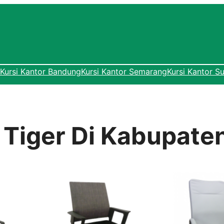
Kursi Kantor Bandung
Kursi Kantor Semarang
Kursi Kantor S
r Tiger Di Kabupat