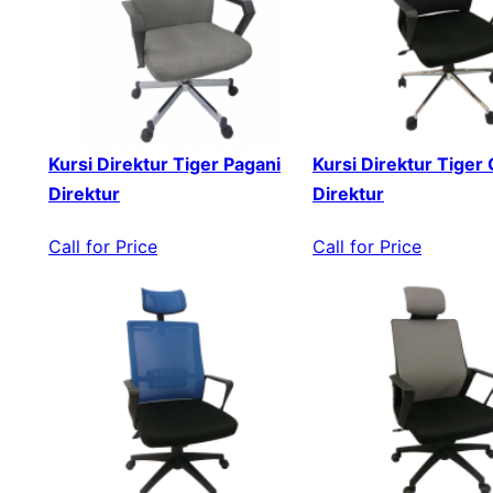
Kursi Direktur Tiger Pagani
Kursi Direktur Tiger
Direktur
Direktur
Call for Price
Call for Price