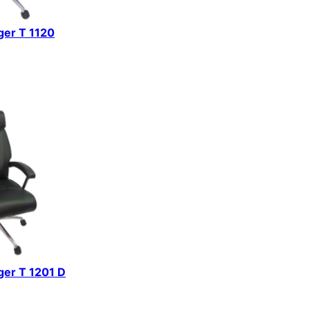
iger T 1120
iger T 1201 D