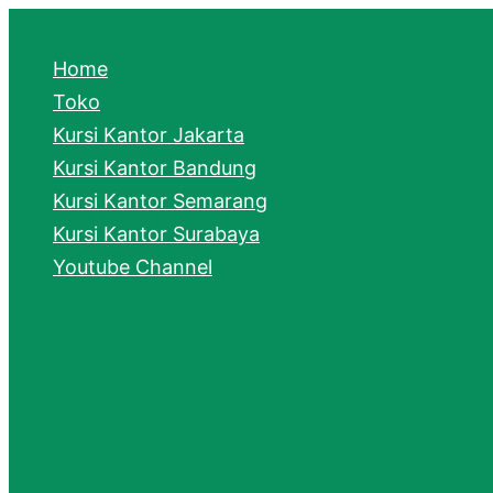
e
a
Home
r
Toko
Kursi Kantor Jakarta
c
Kursi Kantor Bandung
h
Kursi Kantor Semarang
Kursi Kantor Surabaya
Youtube Channel