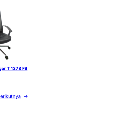
iger T 1378 FB
erikutnya
→