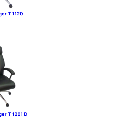
iger T 1120
iger T 1201 D