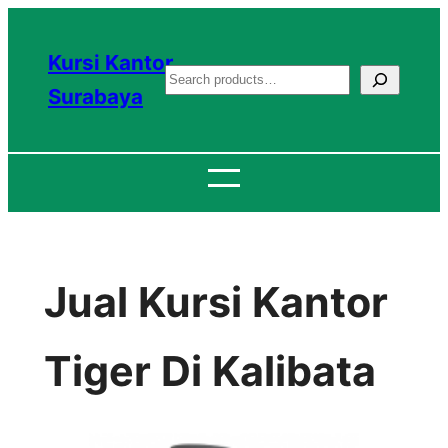
Lewati
ke
Kursi Kantor
S
konten
Surabaya
e
a
r
c
h
Jual Kursi Kantor
Tiger Di Kalibata