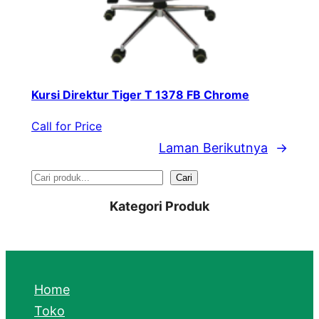
Kursi Direktur Tiger T 1378 FB Chrome
Call for Price
Laman Berikutnya
→
S
Cari
e
Kategori Produk
a
r
c
Home
h
Toko