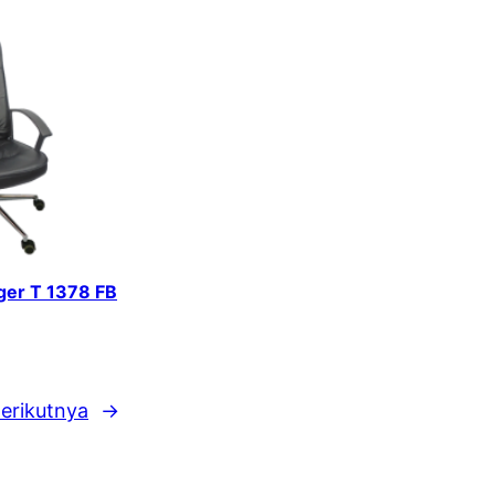
iger T 1378 FB
erikutnya
→