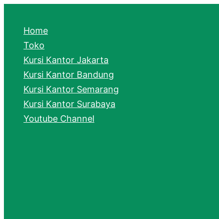
e
a
Home
r
Toko
Kursi Kantor Jakarta
c
Kursi Kantor Bandung
h
Kursi Kantor Semarang
Kursi Kantor Surabaya
Youtube Channel