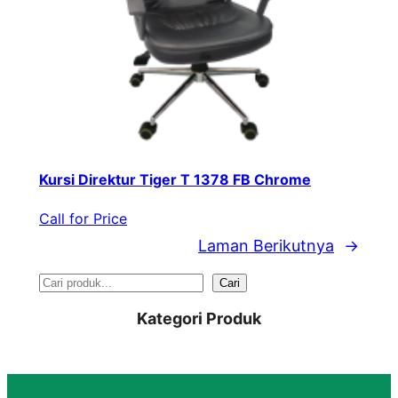
Kursi Direktur Tiger T 1378 FB Chrome
Call for Price
Laman Berikutnya
→
S
Cari
e
Kategori Produk
a
r