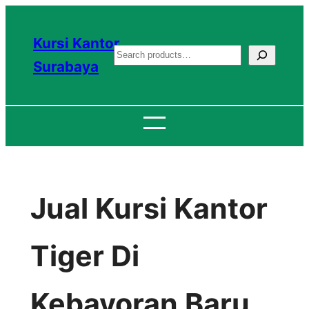
Lewati
ke
Kursi Kantor
S
konten
Surabaya
e
a
r
c
h
Jual Kursi Kantor
Tiger Di
Kebayoran Baru