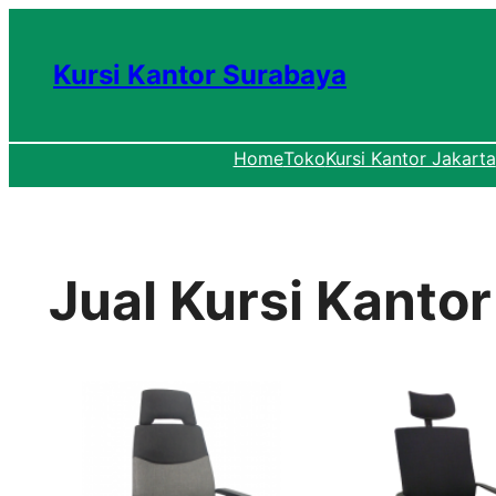
Lewati
ke
Kursi Kantor Surabaya
konten
Home
Toko
Kursi Kantor Jakarta
Jual Kursi Kantor