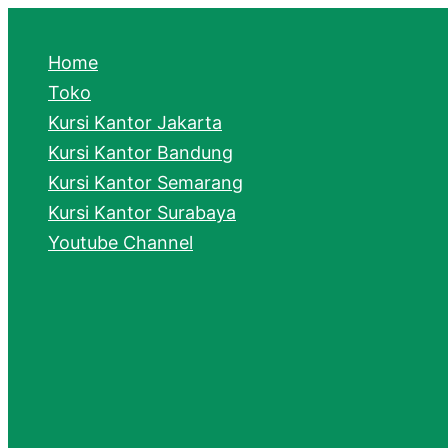
e
a
Home
r
Toko
Kursi Kantor Jakarta
c
Kursi Kantor Bandung
h
Kursi Kantor Semarang
Kursi Kantor Surabaya
Youtube Channel