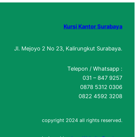
Kursi Kantor Surabaya
Jl. Mejoyo 2 No 23, Kalirungkut Surabaya.
Telepon / Whatsapp :
031 – 847 9257
0878 5312 0306
0822 4592 3208
copyright 2024 all rights reserved.