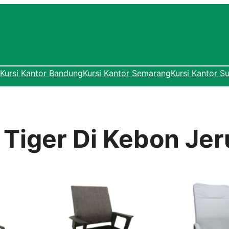
Kursi Kantor Bandung
Kursi Kantor Semarang
Kursi Kantor S
 Tiger Di Kebon Je