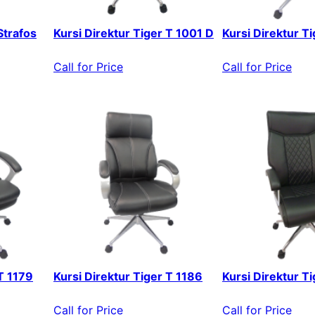
Strafos
Kursi Direktur Tiger T 1001 D
Kursi Direktur T
Call for Price
Call for Price
 T 1179
Kursi Direktur Tiger T 1186
Kursi Direktur T
Call for Price
Call for Price