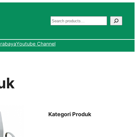
S
e
urabaya
Youtube Channel
a
r
c
ruk
h
Kategori Produk