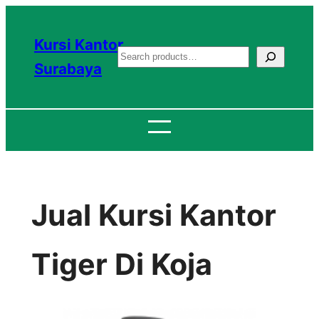
Lewati
ke
Kursi Kantor
S
konten
Surabaya
e
a
r
c
h
Jual Kursi Kantor
Tiger Di Koja