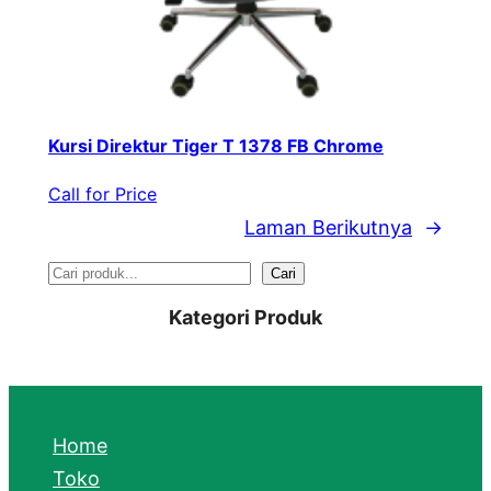
Kursi Direktur Tiger T 1378 FB Chrome
Call for Price
Laman Berikutnya
→
S
Cari
e
Kategori Produk
a
r
c
Home
h
Toko