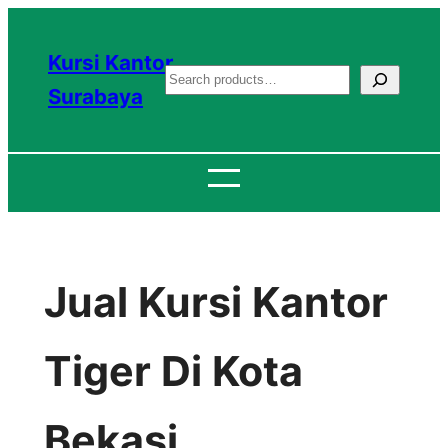
Lewati
ke
Kursi Kantor
S
konten
Surabaya
e
a
r
c
h
Jual Kursi Kantor
Tiger Di Kota
Bekasi