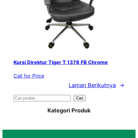
Kursi Direktur Tiger T 1378 FB Chrome
Call for Price
Laman Berikutnya
→
S
Cari
e
Kategori Produk
a
r