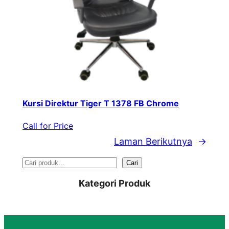
Kursi Direktur Tiger T 1378 FB Chrome
Call for Price
Laman Berikutnya
→
S
Cari
e
Kategori Produk
a
r