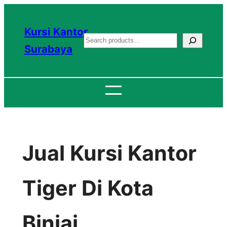
Lewati
ke
Kursi Kantor
S
konten
Surabaya
e
a
r
c
h
Jual Kursi Kantor
Tiger Di Kota
Binjai