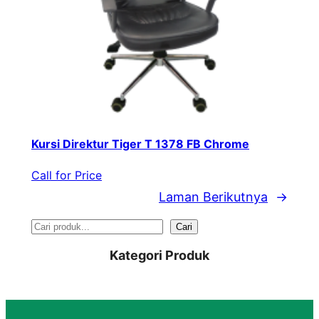
Kursi Direktur Tiger T 1378 FB Chrome
Call for Price
Laman Berikutnya
→
S
Cari
e
Kategori Produk
a
r