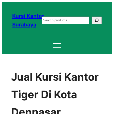
Lewati
ke
Kursi Kantor
S
konten
Surabaya
e
a
r
c
h
Jual Kursi Kantor
Tiger Di Kota
Denpasar