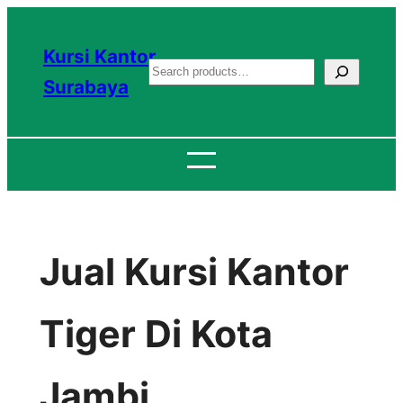
Lewati
ke
Kursi Kantor
S
konten
Surabaya
e
a
r
c
h
Jual Kursi Kantor
Tiger Di Kota
Jambi