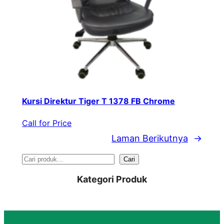
Kursi Direktur Tiger T 1378 FB Chrome
Call for Price
Laman Berikutnya
→
S
Cari
e
Kategori Produk
a
r