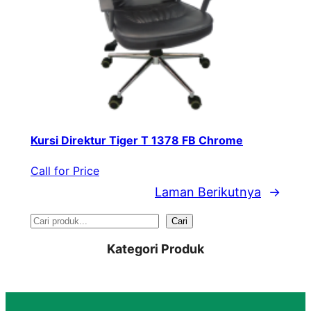
Kursi Direktur Tiger T 1378 FB Chrome
Call for Price
Laman Berikutnya
→
S
Cari
e
Kategori Produk
a
r