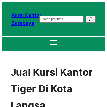
Lewati
ke
Kursi Kantor
S
konten
Surabaya
e
a
r
c
h
Jual Kursi Kantor
Tiger Di Kota
Langsa