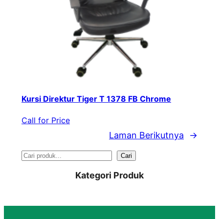
Kursi Direktur Tiger T 1378 FB Chrome
Call for Price
Laman Berikutnya
→
S
Cari
e
Kategori Produk
a
r