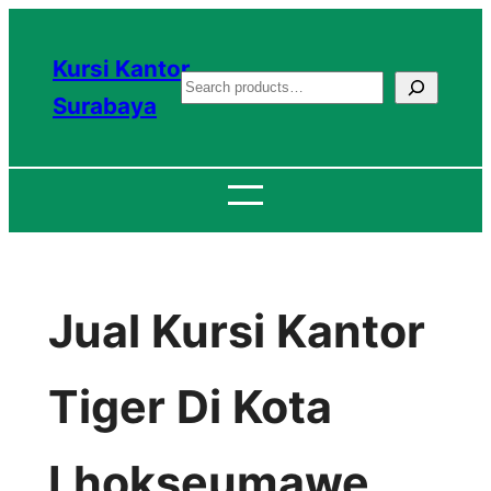
Lewati
ke
Kursi Kantor
S
konten
Surabaya
e
a
r
c
h
Jual Kursi Kantor
Tiger Di Kota
Lhokseumawe