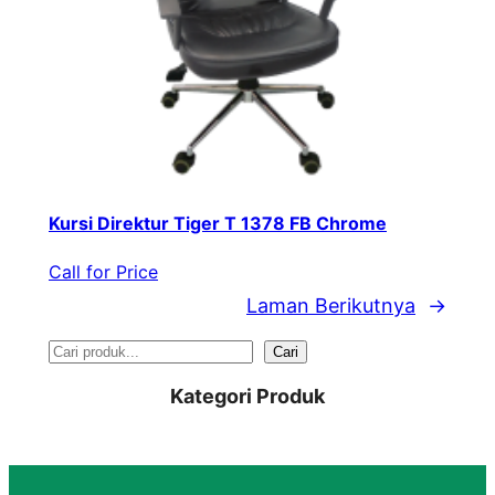
Kursi Direktur Tiger T 1378 FB Chrome
Call for Price
Laman Berikutnya
→
S
Cari
e
Kategori Produk
a
r