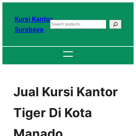
Lewati
ke
Kursi Kantor
S
konten
Surabaya
e
a
r
c
h
Jual Kursi Kantor
Tiger Di Kota
Manado