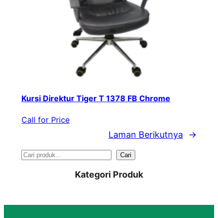
Kursi Direktur Tiger T 1378 FB Chrome
Call for Price
Laman Berikutnya
→
S
Cari
e
Kategori Produk
a
r