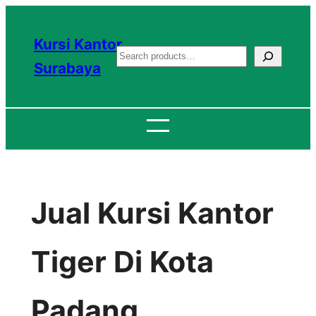
Lewati
ke
Kursi Kantor
S
konten
Surabaya
e
a
r
c
h
Jual Kursi Kantor
Tiger Di Kota
Padang