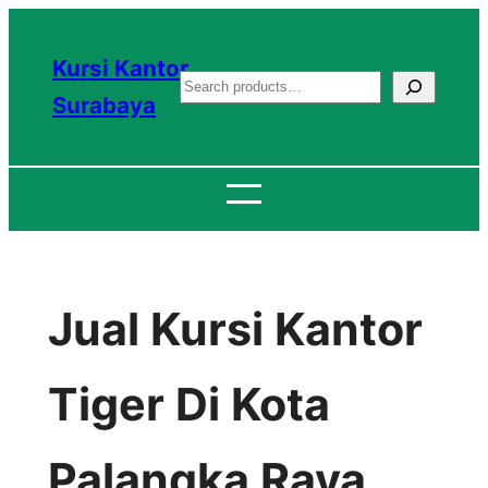
Lewati
ke
Kursi Kantor
S
konten
Surabaya
e
a
r
c
h
Jual Kursi Kantor
Tiger Di Kota
Palangka Raya